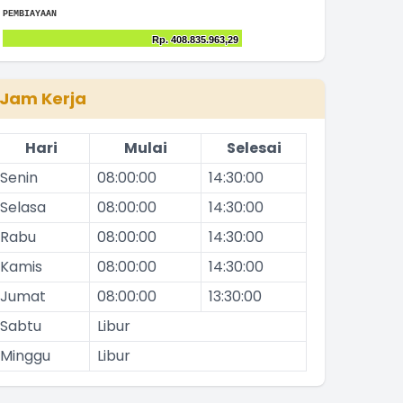
The chart has 1 Y axis displaying values. Range: 0 to 250
End of interactive chart.
Bar chart with 2 data series.
PEMBIAYAAN
The chart has 1 X axis displaying categories.
Chart
Rp. 408.835.963,29
Rp. 408.835.963,29
The chart has 1 Y axis displaying values. Range: 0 to 300
End of interactive chart.
Bar chart with 2 data series.
The chart has 1 X axis displaying categories.
Jam Kerja
The chart has 1 Y axis displaying values. Range: 0 to 500
Hari
Mulai
Selesai
Senin
08:00:00
14:30:00
Selasa
08:00:00
14:30:00
Rabu
08:00:00
14:30:00
Kamis
08:00:00
14:30:00
Jumat
08:00:00
13:30:00
Sabtu
Libur
Minggu
Libur