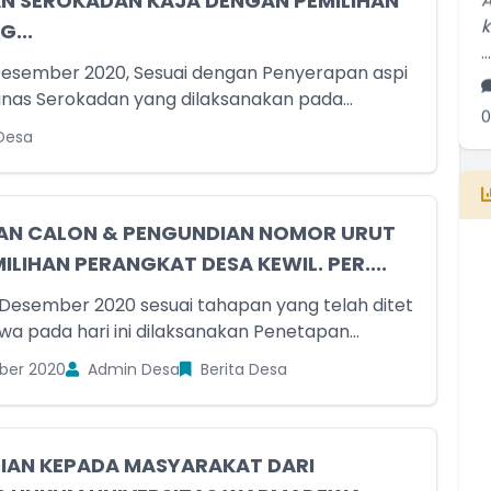
AN SEROKADAN KAJA DENGAN PEMILIHAN
..
...
Desember 2020, Sesuai dengan Penyerapan aspi
0
 Dinas Serokadan yang dilaksanakan pada...
S
Desa
..
AN CALON & PENGUNDIAN NOMOR URUT
1
ILIHAN PERANGKAT DESA KEWIL. PER....
Desember 2020 sesuai tahapan yang telah ditet
a pada hari ini dilaksanakan Penetapan...
ber 2020
Admin Desa
Berita Desa
E
B
T
T
IAN KEPADA MASYARAKAT DARI