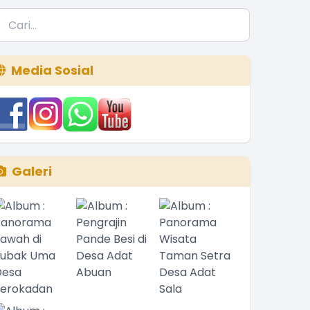
Media Sosial
Galeri
syandu Lansia Banjar Dinas Abuan Kauh, Wujud
sehatan Lansia