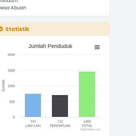
Statistik
Jumlah Penduduk
Jumlah Penduduk
ar chart with 3 bars.
2000
he chart has 1 X axis displaying categories.
he chart has 1 Y axis displaying Jumlah. Range: 0 to 2000.
1500
Jumlah
1000
500
0
747
712
1459
LAKI-LAKI
PEREMPUAN
TOTAL
Highcharts.com
nd of interactive chart.