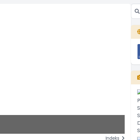
Po
Ke
Indeks