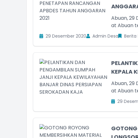
ANGGARA
Abuan, 29 
at Abuan t
ff Desa
Staff Desa
29 Desember 2020
Admin Desa
Berita
am Kehadiran
Belum Rekam Kehadiran
PELANTI
KEPALA K
Abuan, 29 
at Abuan t
29 Desem
GOTONG 
LONGSO