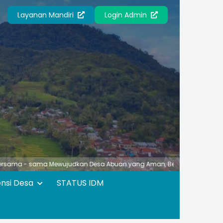
Layanan Mandiri
Login Admin
ma Mewujudkan Desa Abuan yang Aman, Berbudaya, Unggul, Asri dan N
ensi Desa
STATUS IDM