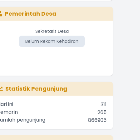
Pemerintah Desa
Sekretaris Desa
Belum Rekam Kehadiran
Be
Statistik Pengunjung
ari ini
311
Kemarin
265
Jumlah pengunjung
866905