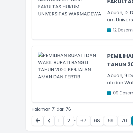
FAKULTA
Abuan, 12 
um Univers
12 Desem
PEMILIHA
TAHUN 20
Abuan, 9 D
ati dan Wak
09 Desem
Halaman 71 dari 76
...
1
2
67
68
69
70