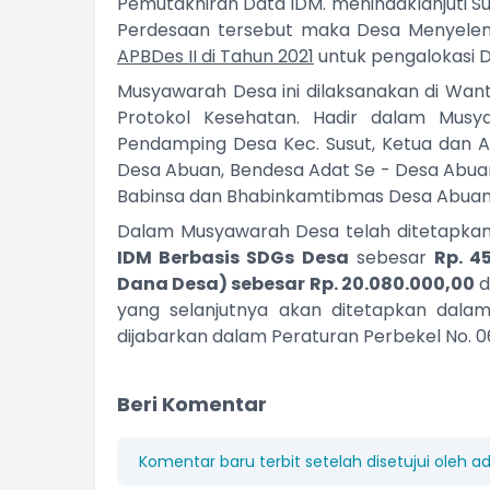
Pemutakhiran Data IDM. menindaklanjuti S
Perdesaan tersebut maka Desa Menyele
APBDes II di Tahun 2021
untuk pengalokasi D
Musyawarah Desa ini dilaksanakan di Wa
Protokol Kesehatan. Hadir dalam Musy
Pendamping Desa Kec. Susut, Ketua dan 
Desa Abuan, Bendesa Adat Se - Desa Abuan
Babinsa dan Bhabinkamtibmas Desa Abuan
Dalam Musyawarah Desa telah ditetapka
IDM Berbasis SDGs Desa
sebesar
Rp. 4
Dana Desa) sebesar Rp. 20.080.000,00
d
yang selanjutnya akan ditetapkan dal
dijabarkan dalam Peraturan Perbekel No. 0
Beri Komentar
Komentar baru terbit setelah disetujui oleh a