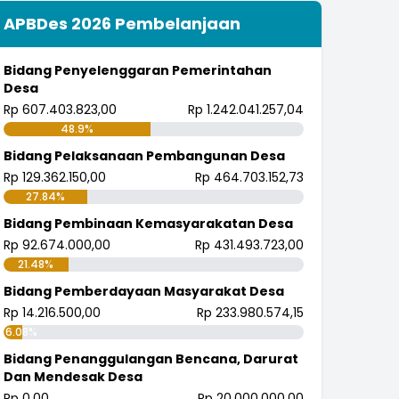
APBDes 2026 Pembelanjaan
Bidang Penyelenggaran Pemerintahan
Desa
Rp 607.403.823,00
Rp 1.242.041.257,04
48.9%
Bidang Pelaksanaan Pembangunan Desa
Rp 129.362.150,00
Rp 464.703.152,73
27.84%
Bidang Pembinaan Kemasyarakatan Desa
Rp 92.674.000,00
Rp 431.493.723,00
21.48%
Bidang Pemberdayaan Masyarakat Desa
Rp 14.216.500,00
Rp 233.980.574,15
6.08%
Bidang Penanggulangan Bencana, Darurat
Dan Mendesak Desa
Rp 0,00
Rp 20.000.000,00