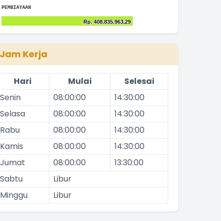
The chart has 1 Y axis displaying values. Range: 0 to 250
End of interactive chart.
Bar chart with 2 data series.
PEMBIAYAAN
The chart has 1 X axis displaying categories.
Chart
Rp. 408.835.963,29
Rp. 408.835.963,29
The chart has 1 Y axis displaying values. Range: 0 to 300
End of interactive chart.
Bar chart with 2 data series.
The chart has 1 X axis displaying categories.
Jam Kerja
The chart has 1 Y axis displaying values. Range: 0 to 500
Hari
Mulai
Selesai
Senin
08:00:00
14:30:00
Selasa
08:00:00
14:30:00
Rabu
08:00:00
14:30:00
Kamis
08:00:00
14:30:00
Jumat
08:00:00
13:30:00
Sabtu
Libur
Minggu
Libur