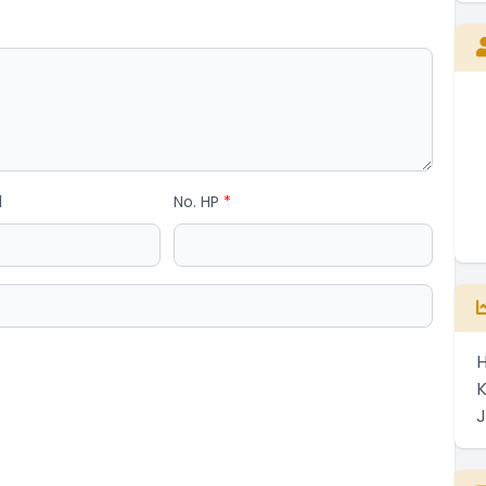
Kepala Desa
Belum Rekam Kehadiran
l
No. HP
*
H