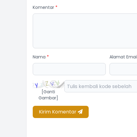
Komentar
*
ff Desa
Staff Desa
am Kehadiran
Belum Rekam Kehadiran
Nama
*
Alamat Emai
[Ganti
Gambar]
Kirim Komentar