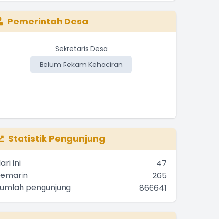
Pemerintah Desa
Sekretaris Desa
Belum Rekam Kehadiran
Be
Statistik Pengunjung
ari ini
47
Kemarin
265
Jumlah pengunjung
866641