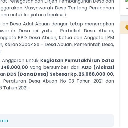
urat Penegasan dari Dirjen Pembangunan Desa dan
nggarakan
Musyawarah Desa Tentang Perubahan
ana untuk kegiatan dimaksud.
ntilan Desa Adat Abuan dengan tetap menerapkan
awarah Desa ini yaitu : Perbekel Desa Abuan,
Anggota BPD Desa Abuan, Ketua dan Anggota LPM
, Kelian Subak Se - Desa Abuan, Pemerintah Desa,
B
.
T
n Anggaran untuk
Kegiatan Pemutakhiran Data
T
5.148.000,00
yang bersumber dari
ADD (Alokasi
an
DDS (Dana Desa) Sebesar Rp. 25.068.000,00
.
am Peraturan Desa Abuan No 03 Tahun 2021 dan
6 Tahun 2021.
dmin
E