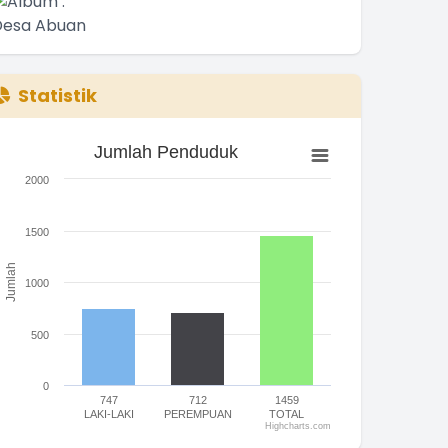
Statistik
Jumlah Penduduk
Jumlah Penduduk
ar chart with 3 bars.
2000
he chart has 1 X axis displaying categories.
he chart has 1 Y axis displaying Jumlah. Range: 0 to 2000.
1500
Jumlah
1000
500
0
747
712
1459
LAKI-LAKI
PEREMPUAN
TOTAL
Highcharts.com
nd of interactive chart.