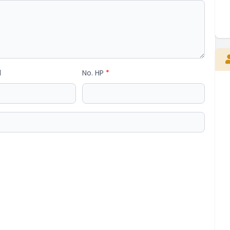
E
l
No. HP
*
Kepala Desa
Belum Rekam Kehadiran