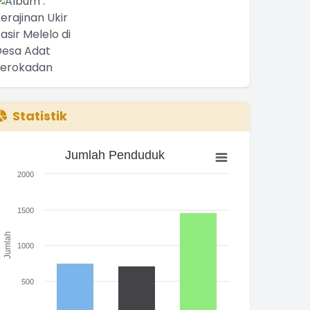
Statistik
Jumlah Penduduk
Jumlah Penduduk
ar chart with 3 bars.
2000
he chart has 1 X axis displaying categories.
he chart has 1 Y axis displaying Jumlah. Range: 0 to 2000.
1500
Jumlah
1000
500