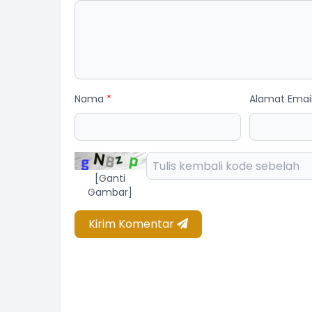
Nama
*
Alamat Emai
ff Desa
am Kehadiran
[Ganti
Gambar]
Kirim Komentar