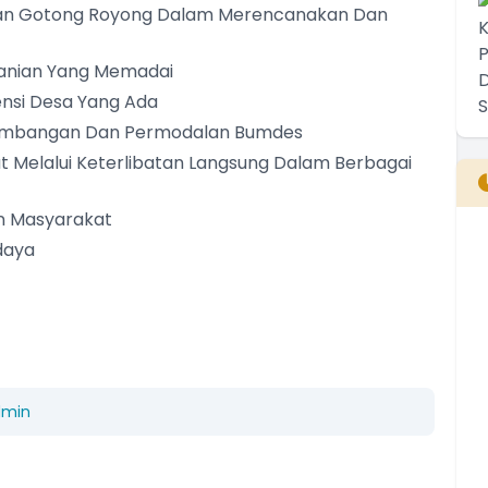
n Gotong Royong Dalam Merencanakan Dan
anian Yang Memadai
nsi Desa Yang Ada
gembangan Dan Permodalan Bumdes
 Melalui Keterlibatan Langsung Dalam Berbagai
n Masyarakat
daya
B
T
T
dmin