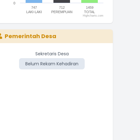
0
747
712
1459
LAKI-LAKI
PEREMPUAN
TOTAL
Highcharts.com
nd of interactive chart.
Pemerintah Desa
Sekretaris Desa
Belum Rekam Kehadiran
Be