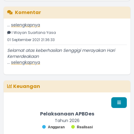
Komentar
Apakah boleh melakukan vaksin dosis kedua astrazeneca
...
selengkapnya
I Wayan Suartana Yasa
01 September 2021 21:36:33
Selamat atas keberhasilan Senggigi merayakan Hari
Kemerdeakaan
...
selengkapnya
Penduduk Biasa
13 September 2016 22:09:16
Keuangan
Pelaksanaan APBDes
Tahun 2026
Chart
Anggaran
Realisasi
Bar chart with 2 data series.
End of interactive chart.