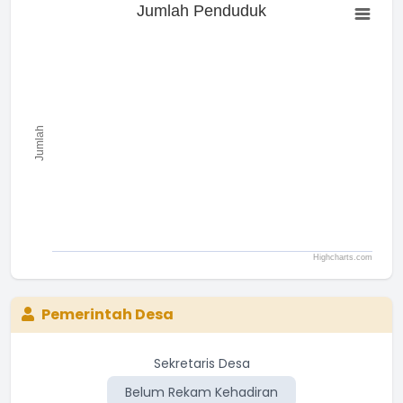
Jumlah Penduduk
Jumlah Penduduk
Bar chart with 0 bars.
The chart has 1 X axis displaying categories.
The chart has 1 Y axis displaying Jumlah. Range: to .
Jumlah
Highcharts.com
End of interactive chart.
Pemerintah Desa
Sekretaris Desa
Belum Rekam Kehadiran