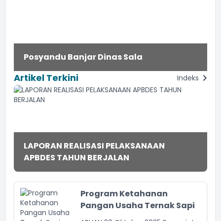
Posyandu Lansia Banjar Dinas Abuan
Kauh, Wujud Kepedulian terhadap
Posyandu Banjar Dinas Sala
Kesehatan Lansia
Artikel Terkini
Indeks
LAPORAN REALISASI PELAKSANAAN
APBDES TAHUN BERJALAN
Program Ketahanan
Pangan Usaha Ternak Sapi