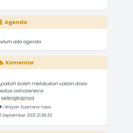
Agenda
Belum ada agenda
Komentar
pakah boleh melakukan vaksin dosis
kedua astrazeneca
.
selengkapnya
I Wayan Suartana Yasa
1 September 2021 21:36:33
elamat atas keberhasilan Senggigi
merayakan Hari Kemerdeakaan