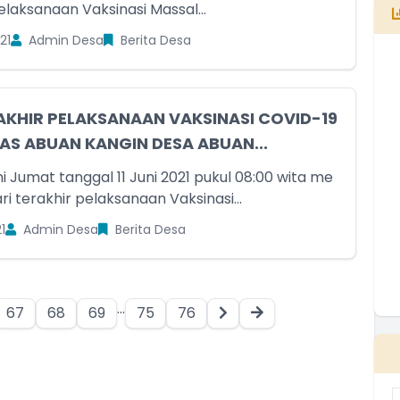
..
laksanaan Vaksinasi Massal...
21
Admin Desa
Berita Desa
1
AKHIR PELAKSANAAN VAKSINASI COVID-19
INAS ABUAN KANGIN DESA ABUAN...
E
B
ni Jumat tanggal 11 Juni 2021 pukul 08:00 wita me
T
i terakhir pelaksanaan Vaksinasi...
T
1
Admin Desa
Berita Desa
...
67
68
69
75
76