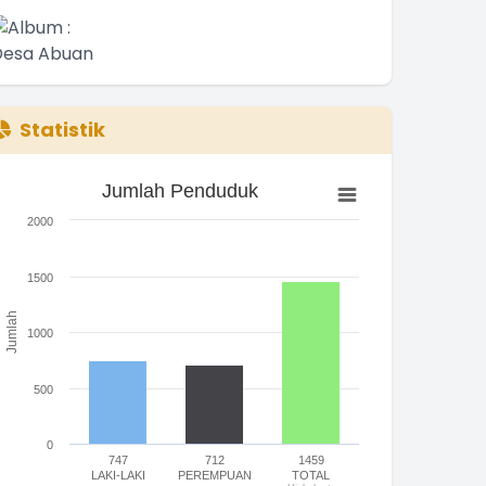
Statistik
Jumlah Penduduk
Jumlah Penduduk
ar chart with 3 bars.
2000
he chart has 1 X axis displaying categories.
he chart has 1 Y axis displaying Jumlah. Range: 0 to 2000.
1500
Jumlah
1000
500
0
747
712
1459
LAKI-LAKI
PEREMPUAN
TOTAL