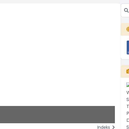
Po
Ke
Indeks