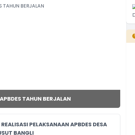
B
T
T
 APBDES TAHUN BERJALAN
REALISASI PELAKSANAAN APBDES DESA
USUT BANGLI