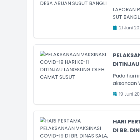
LAPORAN R
21 Juni 20
ff Desa
am Kehadiran
PELAKSAN
DITINJA
Pada hari i
aksanaan Va
19 Juni 20
HARI PER
DI BR. D
Staff Desa