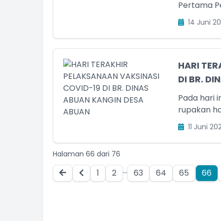
Pertama Pe
14 Juni 20
HARI TER
DI BR. D
Pada hari i
rupakan har
11 Juni 202
Halaman 66 dari 76
...
1
2
63
64
65
66