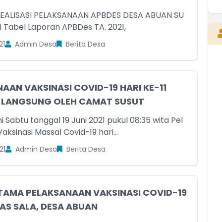
E
EALISASI PELAKSANAAN APBDES DESA ABUAN SU
SUT BANGLI Tabel Laporan APBDes TA. 2021,
21
Admin Desa
Berita Desa
Kepala Desa
Belum Rekam Kehadiran
AAN VAKSINASI COVID-19 HARI KE-11
U LANGSUNG OLEH CAMAT SUSUT
ni Sabtu tanggal 19 Juni 2021 pukul 08:35 wita Pel
ksinasi Massal Covid-19 hari...
21
Admin Desa
Berita Desa
TAMA PELAKSANAAN VAKSINASI COVID-19
INAS SALA, DESA ABUAN