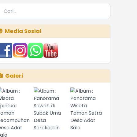
Media Sosial
Galeri
syandu Lansia Banjar Dinas Abuan Kauh, Wujud
sehatan Lansia