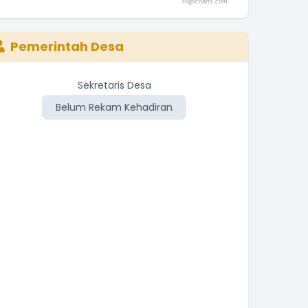
Highcharts.com
nd of interactive chart.
Pemerintah Desa
Sekretaris Desa
Belum Rekam Kehadiran
Be