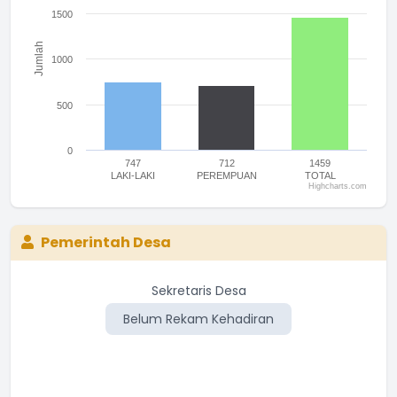
1500
Jumlah
1000
500
0
747
712
1459
LAKI-LAKI
PEREMPUAN
TOTAL
Highcharts.com
End of interactive chart.
Pemerintah Desa
Sekretaris Desa
Belum Rekam Kehadiran