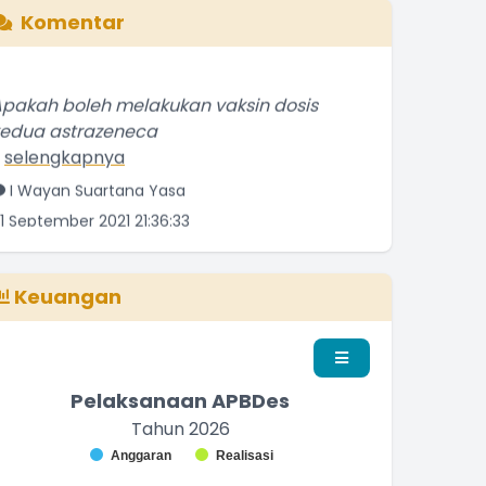
Komentar
pakah boleh melakukan vaksin dosis
kedua astrazeneca
.
selengkapnya
I Wayan Suartana Yasa
1 September 2021 21:36:33
elamat atas keberhasilan Senggigi
merayakan Hari Kemerdeakaan
.
selengkapnya
Keuangan
Penduduk Biasa
3 September 2016 22:09:16
Pelaksanaan APBDes
Tahun 2026
Chart
Anggaran
Realisasi
nd of interactive chart.
ar chart with 2 data series.