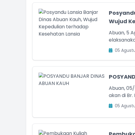
Posyandu
Wujud Ke
Abuan, 5 
elaksanaka
05 Agust
POSYAND
Abuan, 05/
akan di Br.
05 Agust
Pembukaa