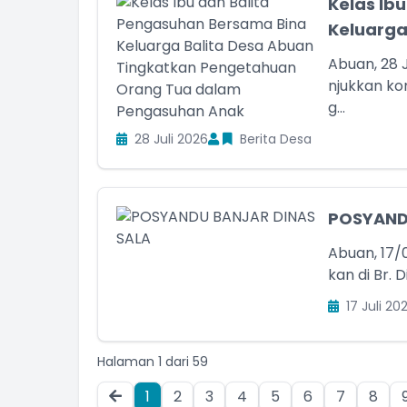
Kelas Ib
Keluarga
Abuan, 28 
njukkan k
g...
28 Juli 2026
Berita Desa
POSYAND
Abuan, 17/
kan di Br. D
17 Juli 20
Halaman 1 dari 59
1
2
3
4
5
6
7
8