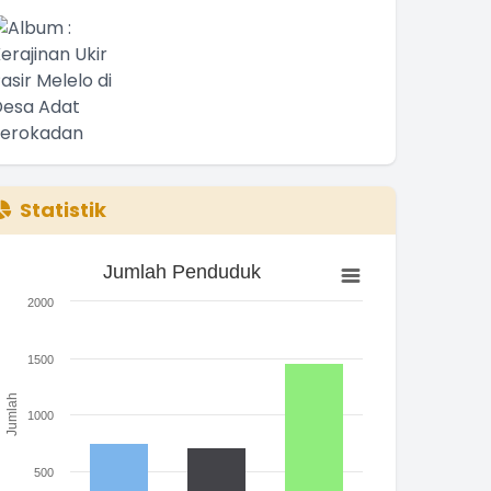
Statistik
Jumlah Penduduk
Jumlah Penduduk
ar chart with 3 bars.
2000
he chart has 1 X axis displaying categories.
he chart has 1 Y axis displaying Jumlah. Range: 0 to 2000.
1500
Jumlah
1000
500