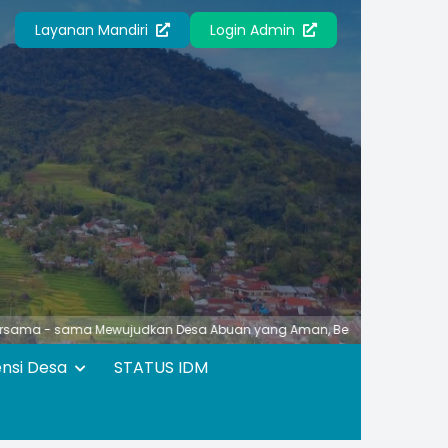
Layanan Mandiri
Login Admin
ma Mewujudkan Desa Abuan yang Aman, Berbudaya, Unggul, Asri dan Ny
ensi Desa
STATUS IDM