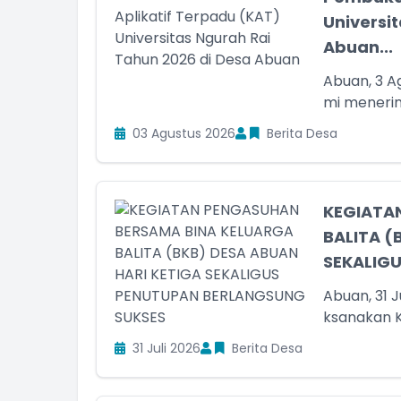
Universi
Abuan...
Abuan, 3 A
mi menerim
03 Agustus 2026
Berita Desa
ff Desa
Kepala Desa
am Kehadiran
Belum Rekam Kehadiran
KEGIATA
BALITA (
SEKALIGUS
Abuan, 31 
ksanakan K
31 Juli 2026
Berita Desa