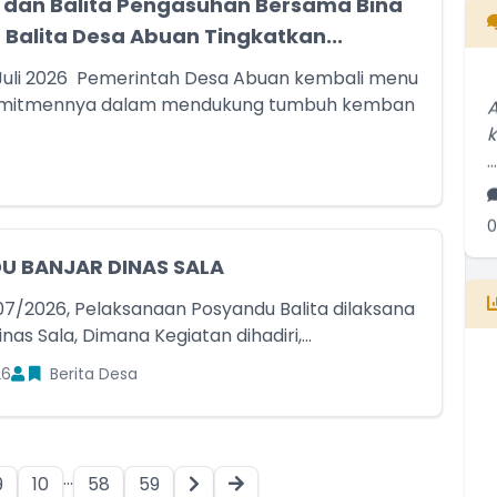
u dan Balita Pengasuhan Bersama Bina
 Balita Desa Abuan Tingkatkan...
Juli 2026 Pemerintah Desa Abuan kembali menu
A
omitmennya dalam mendukung tumbuh kemban
..
0
S
U BANJAR DINAS SALA
..
07/2026, Pelaksanaan Posyandu Balita dilaksana
inas Sala, Dimana Kegiatan dihadiri,...
1
26
Berita Desa
...
9
10
58
59
E
B