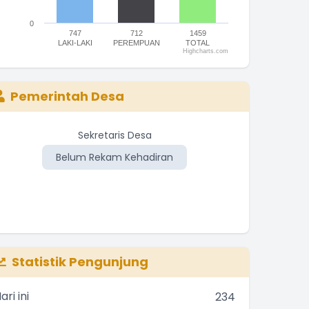
0
747
712
1459
LAKI-LAKI
PEREMPUAN
TOTAL
Highcharts.com
nd of interactive chart.
Pemerintah Desa
Kasi Kesejahteraan
Sekretaris Desa
A.
Belum Rekam Kehadiran
Belum Rekam Kehadiran
Be
Statistik Pengunjung
ari ini
234