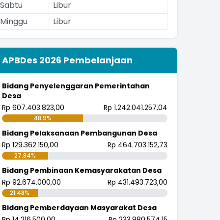
Sabtu
Libur
Minggu
Libur
APBDes 2026 Pembelanjaan
Bidang Penyelenggaran Pemerintahan
Desa
Rp 607.403.823,00
Rp 1.242.041.257,04
48.9%
Bidang Pelaksanaan Pembangunan Desa
Rp 129.362.150,00
Rp 464.703.152,73
27.84%
Bidang Pembinaan Kemasyarakatan Desa
Rp 92.674.000,00
Rp 431.493.723,00
21.48%
Bidang Pemberdayaan Masyarakat Desa
Rp 14.216.500,00
Rp 233.980.574,15