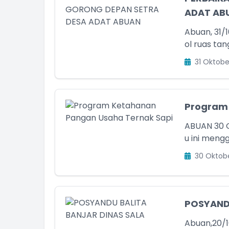
ADAT AB
Abuan, 31/1
ol ruas tan
31 Oktobe
ff Desa
am Kehadiran
Program 
ABUAN 30 
u ini meng
30 Oktob
POSYANDU
Abuan,20/1