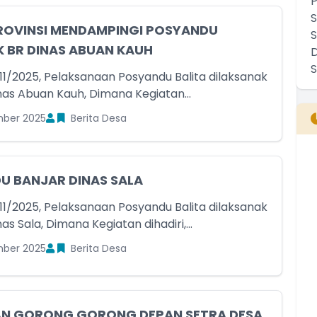
PROVINSI MENDAMPINGI POSYANDU
 BR DINAS ABUAN KAUH
11/2025, Pelaksanaan Posyandu Balita dilaksanak
inas Abuan Kauh, Dimana Kegiatan...
ber 2025
Berita Desa
B
U BANJAR DINAS SALA
T
T
11/2025, Pelaksanaan Posyandu Balita dilaksanak
nas Sala, Dimana Kegiatan dihadiri,...
ber 2025
Berita Desa
AN GORONG GORONG DEPAN SETRA DESA