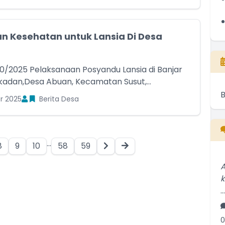
n Kesehatan untuk Lansia Di Desa
10/2025 Pelaksanaan Posyandu Lansia di Banjar
kadan,Desa Abuan, Kecamatan Susut,...
r 2025
Berita Desa
...
8
9
10
58
59
A
..
0