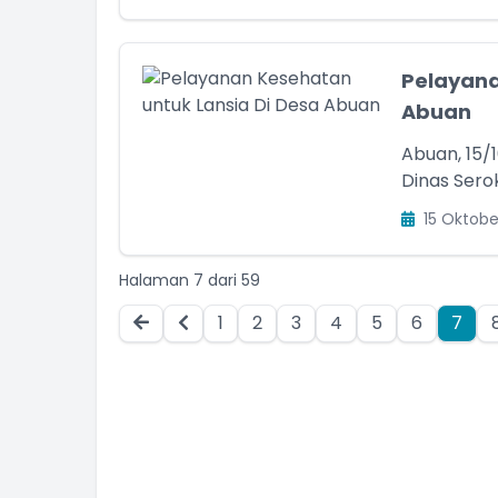
Pelayana
Abuan
Abuan, 15/
Dinas Sero
15 Oktobe
Halaman 7 dari 59
1
2
3
4
5
6
7