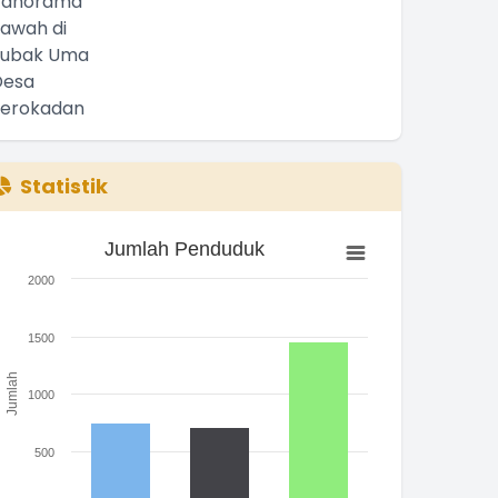
Statistik
Jumlah Penduduk
Jumlah Penduduk
ar chart with 3 bars.
2000
he chart has 1 X axis displaying categories.
he chart has 1 Y axis displaying Jumlah. Range: 0 to 2000.
1500
Jumlah
1000
500