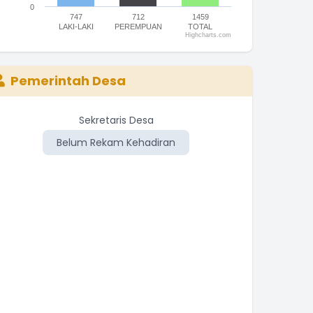
0
747
712
1459
LAKI-LAKI
PEREMPUAN
TOTAL
Highcharts.com
nd of interactive chart.
Pemerintah Desa
Sekretaris Desa
Belum Rekam Kehadiran
Be