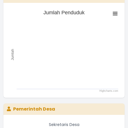
Jumlah Penduduk
Jumlah Penduduk
Bar chart with 0 bars.
The chart has 1 X axis displaying categories.
The chart has 1 Y axis displaying Jumlah. Range: to .
Jumlah
Highcharts.com
End of interactive chart.
Pemerintah Desa
Sekretaris Desa