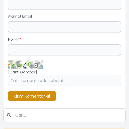
Alamat Email
No. HP
*
[Ganti Gambar]
Kirim Komentar