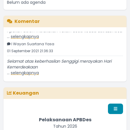
Belum ada agenda
Komentar
Apakah boleh melakukan vaksin dosis kedua astrazeneca
...
selengkapnya
I Wayan Suartana Yasa
01 September 2021 21:36:33
Selamat atas keberhasilan Senggigi merayakan Hari
Kemerdeakaan
...
selengkapnya
Penduduk Biasa
13 September 2016 22:09:16
Keuangan
Pelaksanaan APBDes
Tahun 2026