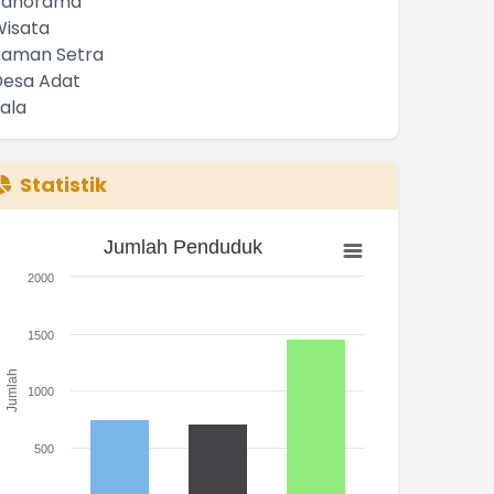
Statistik
Jumlah Penduduk
Jumlah Penduduk
ar chart with 3 bars.
2000
he chart has 1 X axis displaying categories.
he chart has 1 Y axis displaying Jumlah. Range: 0 to 2000.
1500
Jumlah
1000
500