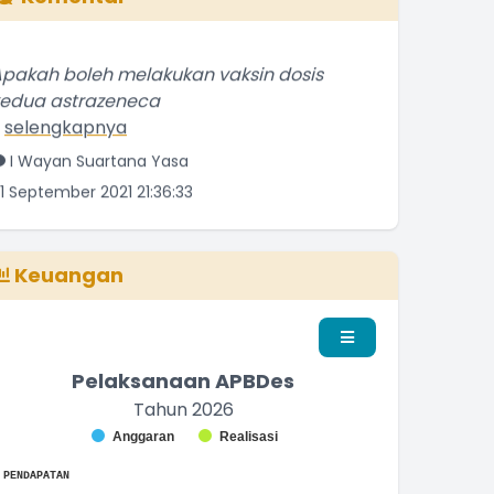
pakah boleh melakukan vaksin dosis
kedua astrazeneca
.
selengkapnya
I Wayan Suartana Yasa
1 September 2021 21:36:33
elamat atas keberhasilan Senggigi
merayakan Hari Kemerdeakaan
.
selengkapnya
Keuangan
Penduduk Biasa
3 September 2016 22:09:16
Pelaksanaan APBDes
Tahun 2026
Chart
Anggaran
Realisasi
nd of interactive chart.
ar chart with 2 data series.
PENDAPATAN
he chart has 1 X axis displaying categories.