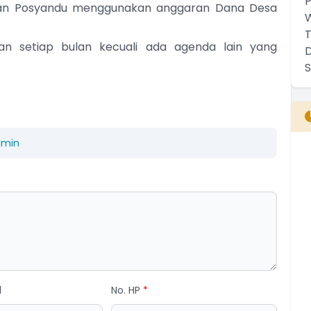
atan Posyandu menggunakan anggaran Dana Desa
kan setiap bulan kecuali ada agenda lain yang
dmin
B
T
T
l
No. HP
*