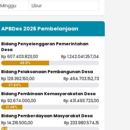
Minggu
Libur
APBDes 2026 Pembelanjaan
Bidang Penyelenggaran Pemerintahan
Desa
Rp 607.403.823,00
Rp 1.242.041.257,04
48.9%
Bidang Pelaksanaan Pembangunan Desa
Rp 129.362.150,00
Rp 464.703.152,73
27.84%
Bidang Pembinaan Kemasyarakatan Desa
Rp 92.674.000,00
Rp 431.493.723,00
21.48%
Bidang Pemberdayaan Masyarakat Desa
Rp 14.216.500,00
Rp 233.980.574,15
6.08%