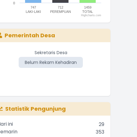
0
747
712
1459
LAKI-LAKI
PEREMPUAN
TOTAL
Highcharts.com
nd of interactive chart.
Pemerintah Desa
Kasi Kesejahteraan
Sekretaris Desa
A.
Belum Rekam Kehadiran
Belum Rekam Kehadiran
Be
Statistik Pengunjung
ari ini
29
Kemarin
353