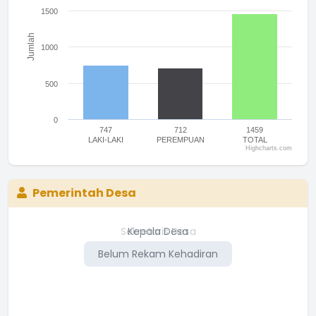
1500
Jumlah
1000
500
0
747
712
1459
LAKI-LAKI
PEREMPUAN
TOTAL
Highcharts.com
End of interactive chart.
Pemerintah Desa
Sekretaris Desa
Kepala Desa
Belum Rekam Kehadiran
Belum Rekam Kehadiran