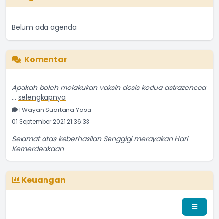
Belum ada agenda
Komentar
Apakah boleh melakukan vaksin dosis kedua astrazeneca
...
selengkapnya
I Wayan Suartana Yasa
01 September 2021 21:36:33
Selamat atas keberhasilan Senggigi merayakan Hari
Kemerdeakaan
...
selengkapnya
Penduduk Biasa
13 September 2016 22:09:16
Keuangan