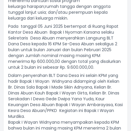
menerima bantuan sosial program
keluarga
harapan;
rumah tangga dengan anggota
tunggal lanjut usia;
dan/atau
perempuan kepala
keluarga dari keluarga miskin.
Pada tanggal 05 Juni 2025 bertempat di Ruang Rapat
Kantor Desa Abuan
Bapak I Nyoman Karsana selaku
Sekretaris
Desa Abuan menyerahkan Langsung BLT
Dana Desa kepada 16 KPM Se-Desa Abuan sekaligus 2
bulan untuk bulan Januari dan bulan Pebruari 2025
dengan Jumlah nominal masing masing KPM
menerima Rp 600.000,00 dengan total yang disalurkan
untuk 2 bulan ini sebesar Rp. 9.600.000,00.
Dalam penyerahan BLT Dana Desa ini selain KPM yang
hadir Bapak I Wayan
Widnyana didampingi oleh Kelian
Br. Dinas Sala Bapak I Made Sikin Adnyana, Kelian Br.
Dinas Abuan Kauh Bapak I Wayan Girta, Kelian Br. Dinas
Serokadan I Dewa Gede Dwipa Yana Yuda, Kaur
Keuangan Desa Abuan Bapak I Wayan Ambarayasa, Kasi
Kesra Desa Abuan/PPKD
Kegiatan ini Bapak I Wayan
Murdika.
Bapak I Wayan Widnyana menyampaikan kepada KPM
bahwa bulan ini masing masing KPM menerima 2 bulan