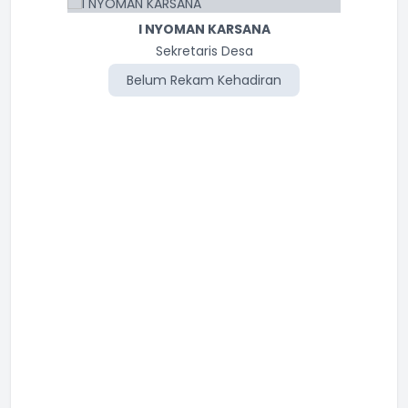
I NYOMAN KARSANA
I WAYAN MURDIKA
Kasi Kesejahteraan
Sekretaris Desa
Belum Rekam Kehadiran
Belum Rekam Kehadiran