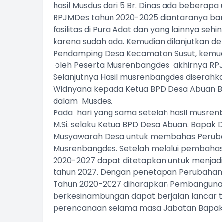
hasil Musdus dari 5 Br. Dinas ada bebera
RPJMDes tahun 2020-2025 diantaranya ban
fasilitas di Pura Adat dan yang lainnya seh
karena sudah ada. Kemudian dilanjutkan d
Pendamping Desa Kecamatan Susut, kemudi
oleh Peserta Musrenbangdes akhirnya RPJ
Selanjutnya Hasil musrenbangdes diserahk
ff Desa
Widnyana kepada Ketua BPD Desa Abuan Bapa
dalam Musdes.
am Kehadiran
Pada hari yang sama setelah hasil musren
M.Si. selaku Ketua BPD Desa Abuan. Bapak 
Musyawarah Desa untuk membahas Peruba
Musrenbangdes. Setelah melalui pembahas
2020-2027 dapat ditetapkan untuk menja
tahun 2027. Dengan penetapan Perubaha
Tahun 2020-2027 diharapkan Pembangunan
berkesinambungan dapat berjalan lancar t
perencanaan selama masa Jabatan Bapak 