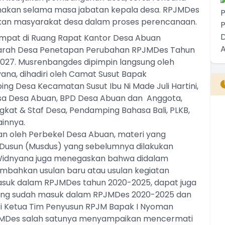
nakan selama masa jabatan kepala desa. RPJMDes
atkan masyarakat desa dalam proses perencanaan.
empat di Ruang Rapat Kantor Desa Abuan
arah Desa Penetapan Perubahan RPJMDes Tahun
27. Musrenbangdes dipimpin langsung oleh
na, dihadiri oleh Camat Susut Bapak
ping Desa Kecamatan Susut Ibu Ni Made Juli Hartini,
nsa Desa Abuan, BPD Desa Abuan dan Anggota,
kat & Staf Desa, Pendamping Bahasa Bali, PLKB,
B
ainnya.
T
 oleh Perbekel Desa Abuan, materi yang
T
 Dusun (Musdus) yang sebelumnya dilakukan
n Widnyana juga menegaskan bahwa didalam
bahkan usulan baru atau usulan kegiatan
suk dalam RPJMDes tahun 2020-2025, dapat juga
ang sudah masuk dalam RPJMDes 2020-2025 dan
i Ketua Tim Penyusun RPJM Bapak I Nyoman
JMDes salah satunya menyampaikan mencermati