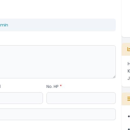
dmin
H
l
No. HP
*