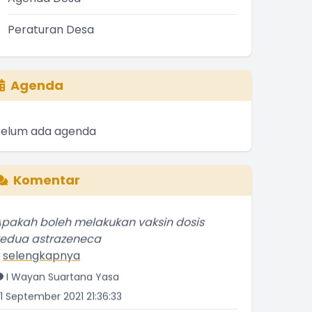
Peraturan Desa
Agenda
Belum ada agenda
Komentar
pakah boleh melakukan vaksin dosis
kedua astrazeneca
.
selengkapnya
I Wayan Suartana Yasa
1 September 2021 21:36:33
elamat atas keberhasilan Senggigi