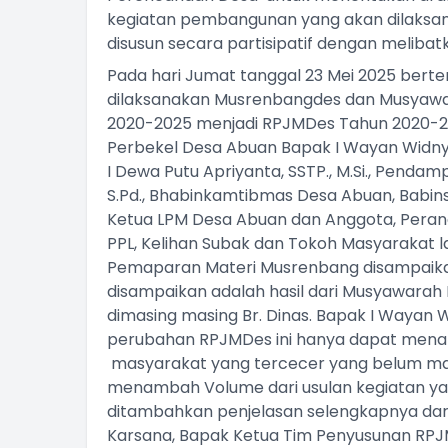
kegiatan pembangunan yang akan dilaksa
disusun secara partisipatif dengan melib
Pada hari Jumat tanggal 23 Mei 2025 bert
dilaksanakan Musrenbangdes dan Musyaw
2020-2025 menjadi RPJMDes Tahun 2020-20
Perbekel Desa Abuan Bapak I Wayan Widnya
I Dewa Putu Apriyanta, SSTP., M.Si., Pendam
S.Pd., Bhabinkamtibmas Desa Abuan, Babi
Ketua LPM Desa Abuan dan Anggota, Perang
PPL, Kelihan Subak dan Tokoh Masyarakat l
Pemaparan Materi Musrenbang disampaikan
disampaikan adalah hasil dari Musyawarah
dimasing masing Br. Dinas. Bapak I Waya
perubahan RPJMDes ini hanya dapat menam
masyarakat yang tercecer yang belum ma
menambah Volume dari usulan kegiatan y
ditambahkan penjelasan selengkapnya dar
Karsana, Bapak Ketua Tim Penyusunan RP