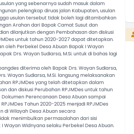
pa usulan yang sebenarnya sudah masuk dalam
gunan pelengkap diruas jalan Kabupaten, usulan
ingga usulan tersebut tidak boleh lagi ditambahkan
E
engan Arahan dari Bapak Camat Susut dan
an dilanjutkan dengan Pembahasan dan diskusi
MDes untuk tahun 2020-2027 dapat ditetapkan.
an oleh Perbekel Desa Abuan Bapak I Wayan
Kepala Desa
k Drs. Wayan Sudiarsa, M.Si. untuk di bahas lagi
Belum Rekam Kehadiran
bangdes diterima oleh Bapak Drs. Wayan Sudiarsa,
Drs. Wayan Sudiarsa, M.Si. langsung melaksanakan
han RPJMDes yang telah ditetapkan dalam
an dan diskusi Perubahan RPJMDes untuk tahun
di Dokumen Perencanaan Desa Abuan sampai
n RPJMDes Tahun 2020-2025 menjadi RPJMDes
 di Wilayah Desa Abuan secara
idak menimbulkan permasalahan dari sisi
I Wayan Widnyana selaku Perbekel Desa Abuan.