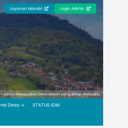
Layanan Mandiri
Login Admin
judkan Desa Abuan yang Aman, Berbudaya, Unggul, Asri dan Nyaman M
ensi Desa
STATUS IDM