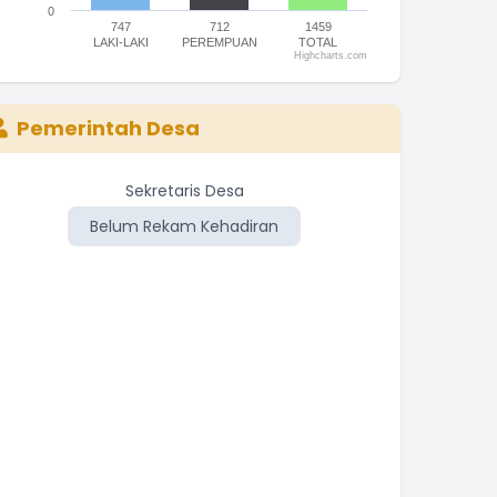
0
747
712
1459
LAKI-LAKI
PEREMPUAN
TOTAL
Highcharts.com
nd of interactive chart.
Pemerintah Desa
Sekretaris Desa
Belum Rekam Kehadiran
Be