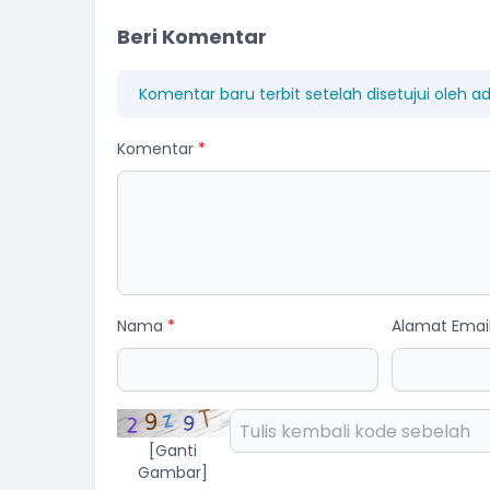
Beri Komentar
Staff Desa
Belum Rekam Kehadiran
Komentar baru terbit setelah disetujui oleh a
Komentar
*
Nama
*
Alamat Emai
[Ganti
Gambar]