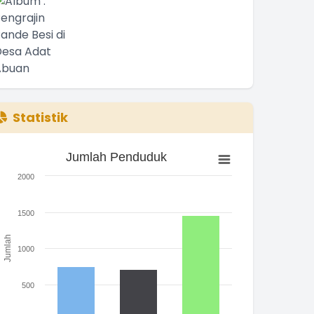
Statistik
Jumlah Penduduk
Jumlah Penduduk
ar chart with 3 bars.
2000
he chart has 1 X axis displaying categories.
he chart has 1 Y axis displaying Jumlah. Range: 0 to 2000.
1500
Jumlah
1000
500