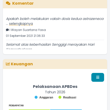
Komentar
Apakah boleh melakukan vaksin dosis kedua astrazeneca
...
selengkapnya
I Wayan Suartana Yasa
01 September 2021 21:36:33
Selamat atas keberhasilan Senggigi merayakan Hari
Kemerdeakaan
...
selengkapnya
Penduduk Biasa
Keuangan
13 September 2016 22:09:16
Pelaksanaan APBDes
Tahun 2026
Chart
Anggaran
Realisasi
Bar chart with 2 data series.
End of interactive chart.
The chart has 1 X axis displaying categories.
PENDAPATAN