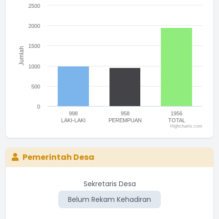
The chart has 1 X axis displaying categories.
2500
The chart has 1 Y axis displaying Jumlah. Range: 0 to 2500.
2000
1500
Jumlah
1000
500
0
998
958
1956
LAKI-LAKI
PEREMPUAN
TOTAL
Highcharts.com
End of interactive chart.
Pemerintah Desa
Kasi Kesejahteraan
Sekretaris Desa
Belum Rekam Kehadiran
Belum Rekam Kehadiran