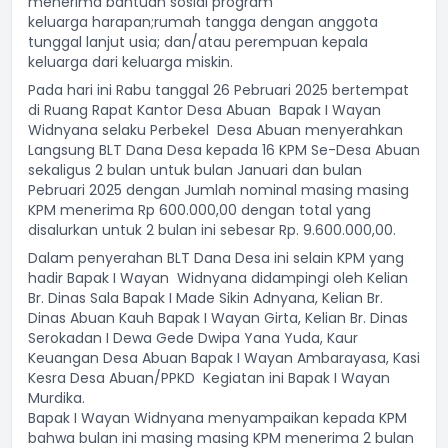
menerima bantuan sosial program
keluarga
harapan;
rumah tangga dengan anggota
tunggal lanjut usia;
dan/atau
perempuan kepala
keluarga dari keluarga miskin.
Pada hari ini Rabu tanggal 26 Pebruari 2025 bertempat
di Ruang Rapat Kantor Desa Abuan
Bapak I Wayan
Widnyana selaku Perbekel
Desa Abuan menyerahkan
Langsung BLT Dana Desa kepada 16 KPM Se-Desa Abuan
sekaligus 2 bulan untuk bulan Januari dan bulan
Pebruari 2025 dengan Jumlah nominal masing masing
KPM menerima Rp 600.000,00 dengan total yang
disalurkan untuk 2 bulan ini sebesar Rp. 9.600.000,00.
Dalam penyerahan BLT Dana Desa ini selain KPM yang
hadir Bapak I Wayan
Widnyana didampingi oleh Kelian
Br. Dinas Sala Bapak I Made Sikin Adnyana, Kelian Br.
Dinas Abuan Kauh Bapak I Wayan Girta, Kelian Br. Dinas
Serokadan I Dewa Gede Dwipa Yana Yuda, Kaur
Keuangan Desa Abuan Bapak I Wayan Ambarayasa, Kasi
Kesra Desa Abuan/PPKD
Kegiatan ini Bapak I Wayan
Murdika.
Bapak I Wayan Widnyana menyampaikan kepada KPM
bahwa bulan ini masing masing KPM menerima 2 bulan