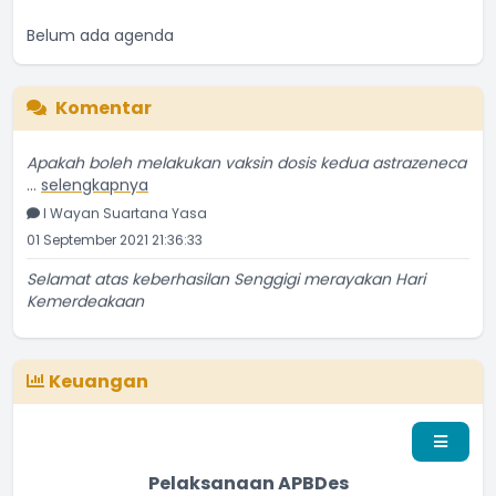
Belum ada agenda
Komentar
Apakah boleh melakukan vaksin dosis kedua astrazeneca
...
selengkapnya
I Wayan Suartana Yasa
01 September 2021 21:36:33
Selamat atas keberhasilan Senggigi merayakan Hari
Kemerdeakaan
...
selengkapnya
Penduduk Biasa
13 September 2016 22:09:16
Keuangan
Pelaksanaan APBDes