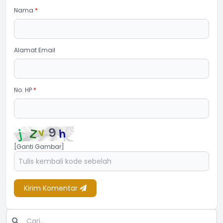
Nama
*
Alamat Email
No. HP
*
[Ganti Gambar]
Kirim Komentar