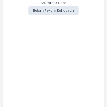
Kasi Kesejahteraan
Sekretaris Desa
Belum Rekam Kehadiran
Belum Rekam Kehadiran