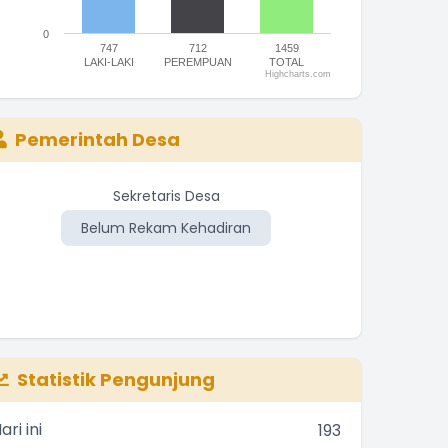
0
747
712
1459
LAKI-LAKI
PEREMPUAN
TOTAL
Highcharts.com
nd of interactive chart.
Pemerintah Desa
Sekretaris Desa
Belum Rekam Kehadiran
Be
Statistik Pengunjung
ari ini
193