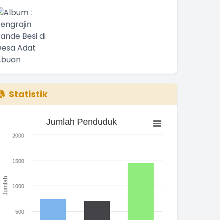
Statistik
Jumlah Penduduk
Jumlah Penduduk
ar chart with 3 bars.
2000
he chart has 1 X axis displaying categories.
he chart has 1 Y axis displaying Jumlah. Range: 0 to 2000.
1500
Jumlah
1000
500