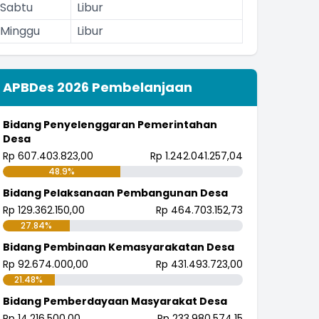
Sabtu
Libur
Minggu
Libur
APBDes 2026 Pembelanjaan
Bidang Penyelenggaran Pemerintahan
Desa
Rp 607.403.823,00
Rp 1.242.041.257,04
48.9%
Bidang Pelaksanaan Pembangunan Desa
Rp 129.362.150,00
Rp 464.703.152,73
27.84%
Bidang Pembinaan Kemasyarakatan Desa
Rp 92.674.000,00
Rp 431.493.723,00
21.48%
Bidang Pemberdayaan Masyarakat Desa
Rp 14.216.500,00
Rp 233.980.574,15