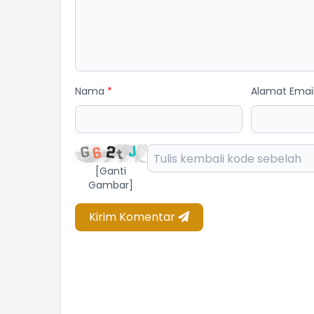
Nama
*
Alamat Emai
ff Desa
Staff Desa
am Kehadiran
Belum Rekam Kehadiran
[Ganti
Gambar]
Kirim Komentar