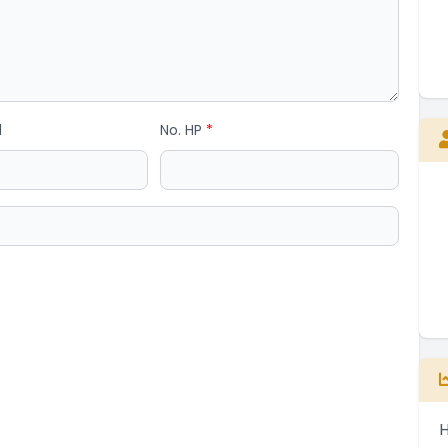
E
l
No. HP
*
Kepala Desa
Belum Rekam Kehadiran
H