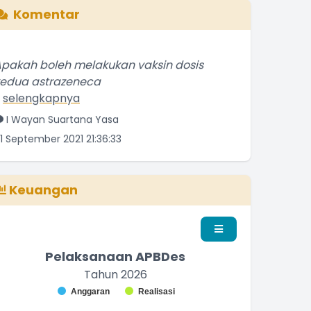
Komentar
pakah boleh melakukan vaksin dosis
kedua astrazeneca
.
selengkapnya
I Wayan Suartana Yasa
1 September 2021 21:36:33
elamat atas keberhasilan Senggigi
merayakan Hari Kemerdeakaan
.
selengkapnya
Keuangan
Penduduk Biasa
3 September 2016 22:09:16
Pelaksanaan APBDes
Tahun 2026
Chart
Anggaran
Realisasi
nd of interactive chart.
ar chart with 2 data series.