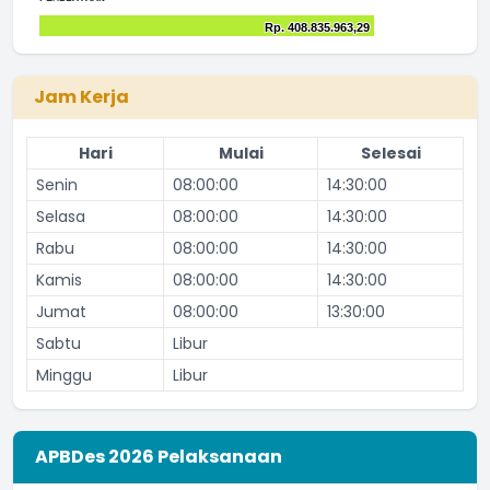
The chart has 1 X axis displaying categories.
Chart
Rp. 408.835.963,29
Rp. 408.835.963,29
The chart has 1 Y axis displaying values. Range: 0 to 30000
Bar chart with 2 data series.
End of interactive chart.
The chart has 1 X axis displaying categories.
The chart has 1 Y axis displaying values. Range: 0 to 50000
Jam Kerja
Hari
Mulai
Selesai
Senin
08:00:00
14:30:00
Selasa
08:00:00
14:30:00
Rabu
08:00:00
14:30:00
Kamis
08:00:00
14:30:00
Jumat
08:00:00
13:30:00
Sabtu
Libur
Minggu
Libur
APBDes 2026 Pelaksanaan