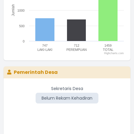
Jumlah
1000
500
0
747
712
1459
LAKI-LAKI
PEREMPUAN
TOTAL
Highcharts.com
End of interactive chart.
Pemerintah Desa
Sekretaris Desa
Belum Rekam Kehadiran